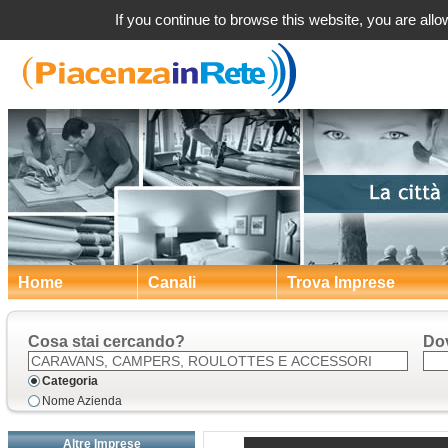
a Piacenza Carav
If you continue to browse this website, you are allow
Home
Canali
Trova Imprese
Cosa stai cercando?
Do
Categoria
Nome Azienda
Altre Imprese