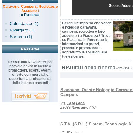
Google Adsen
Caravans, Campers, Roulottes e
Accessori
a Piacenza
Calendasco (1)
Cerchi un'impresa che vende
e noleggia caravans,
Rivergaro (1)
campers, roulottes e loro
accessori a Piacenza? Trova
Sarmato (1)
su Piacenza In Rete tutte le
informazioni su prezzi,
prodotti e promozioni e
Newsletter
soprattutto le soluzioni alle
tue esigenze.
Iscriviti alla Newsletter
per
ricevere novità in merito a
Risultati della ricerca
-
trovate
3
promozioni, sconti, eventi,
offerte commerciali e
opportunità professionali
dalle Imprese presenti.
Biancucci Oreste Noleggio Caravan
Campers
Via Case Leoni
29029
Rivergaro
(PC)
S.T.A. (S.R.L.) Sistemi Tecnologie Al
Via Piacenza