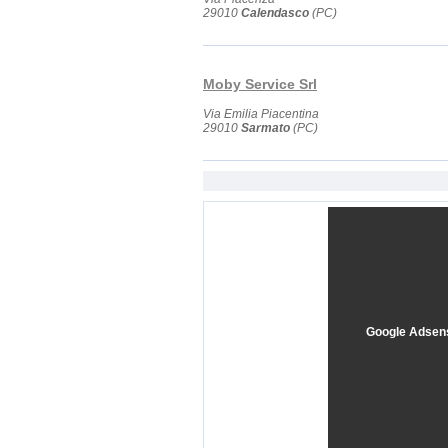
29010
Calendasco
(PC)
Moby Service Srl
Via Emilia Piacentina
29010
Sarmato
(PC)
Google Adsen