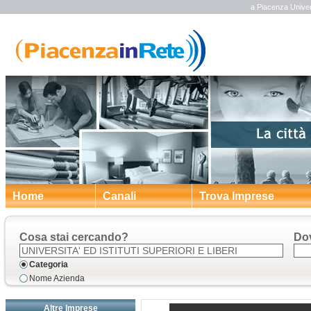
a Piacenza Universi
Home
Canali
Trova Imprese
Cosa stai cercando?
Do
Categoria
Nome Azienda
Altre Imprese