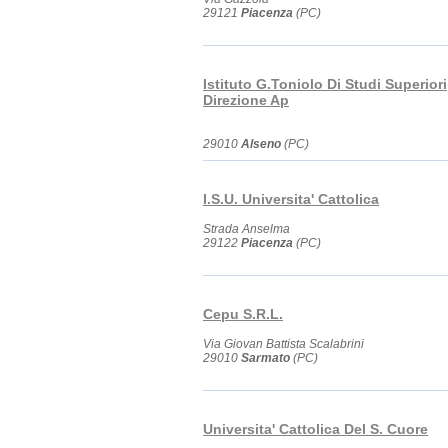
29121
Piacenza
(PC)
Istituto G.Toniolo Di Studi Superiori
Direzione Ap
29010
Alseno
(PC)
I.S.U. Universita' Cattolica
Strada Anselma
29122
Piacenza
(PC)
Cepu S.R.L.
Via Giovan Battista Scalabrini
29010
Sarmato
(PC)
Universita' Cattolica Del S. Cuore